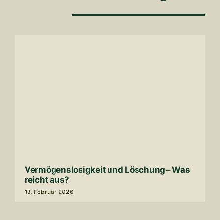
Vermö­gens­lo­sig­keit und Löschung – Was
reicht aus?
13
. Februar
2026