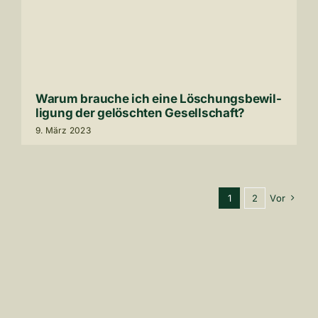
Warum brauche ich eine Löschungs­be­wil­
li­gung der gelöschten Gesell­schaft?
9
. März
2023
1
2
Vor