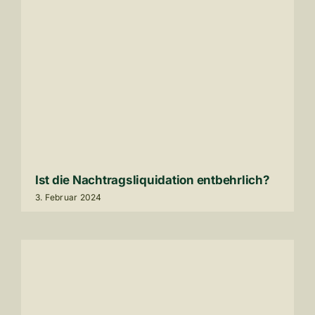
Ist die Nach­trags­li­qui­da­tion entbehr­lich?
3
. Februar
2024