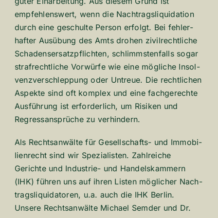
guter Einar­bei­tung. Aus diesem Grund ist
empfeh­lens­wert, wenn die Nach­trags­li­qui­da­tion
durch eine geschulte Person erfolgt. Bei fehler­
hafter Ausübung des Amts drohen zivil­recht­liche
Scha­dens­er­satz­pflichten, schlimms­ten­falls sogar
straf­recht­liche Vorwürfe wie eine mögliche Insol­
venz­ver­schlep­pung oder Untreue. Die recht­li­chen
Aspekte sind oft komplex und eine fach­ge­rechte
Ausfüh­rung ist erfor­der­lich, um Risiken und
Regress­an­sprüche zu verhin­dern.
Als Rechts­an­wälte für Gesellschafts-​​ und Immo­bi­
li­en­recht sind wir Spezia­listen. Zahl­reiche
Gerichte und Industrie-​​ und Handels­kam­mern
(
IHK
) führen uns auf ihren Listen mögli­cher Nach­
trags­li­qui­da­toren, u.a. auch die
IHK
Berlin.
Unsere Rechts­an­wälte Michael Semder und Dr.