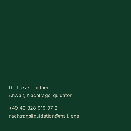
Dr. Lukas Lindner
Anwalt, Nach­trags­li­qui­dator
+
49
40
328
919
97
-​​
2
nachtragsliquidation@msll.legal