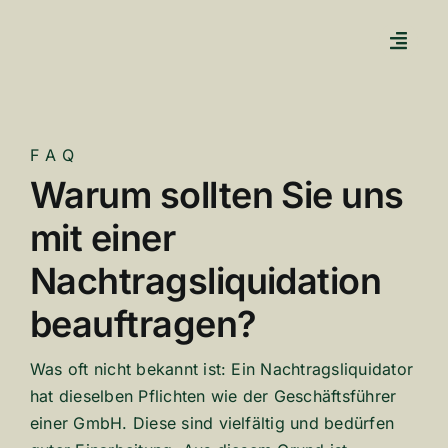
Zum
Inhalt
springen
FAQ
Warum sollten Sie uns
mit einer
Nachtragsliquidation
beauftragen?
Was oft nicht bekannt ist: Ein Nach­trags­li­qui­dator
hat dieselben Pflichten wie der Geschäfts­führer
einer GmbH. Diese sind viel­fältig und bedürfen