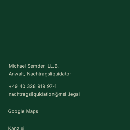
Michael Semder,
LL
.B.
Anwalt, Nach­trags­li­qui­dator
+
49
40
328
919
97
-​​
1
nachtragsliquidation@msll.legal
Google Maps
Kanzlei